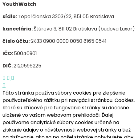
YouthWatch
sídlo:
Topoľčianska 3203/22, 851 05 Bratislava
kancelária:
Štúrova 3, 811 02 Bratislava (budova Luxor)
číslo účtu:
SK33 0900 0000 0050 8165 0541
IČO:
50040901
DIČ:
2120596225
Táto stránka používa súbory cookies pre zlepšenie
použivateľského zážitku pri navigácii stránkou. Cookies,
ktoré sú kľúčové pre fungovanie stránky sú dočasne
uložené vo vašom webovom prehliadači. Ďalej
používame analytické súbory cookies určené na
získanie údajov o návštevnosti webovej stránky a tiež
na zisťovanie, ako sa po našej stránke pohybujete, aby