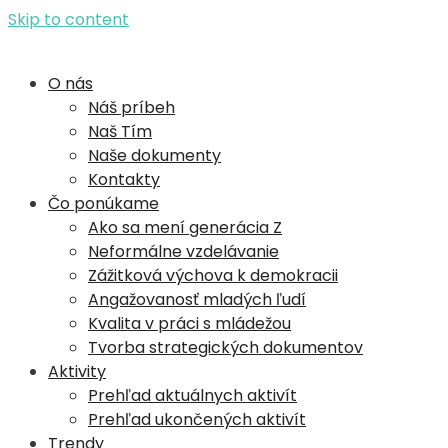
Skip to content
YouthWatch
O nás
Náš príbeh
Naš Tím
Naše dokumenty
Kontakty
Čo ponúkame
Ako sa mení generácia Z
Neformálne vzdelávanie
Zážitková výchova k demokracii
Angažovanosť mladých ľudí​
Kvalita v práci s mládežou
Tvorba strategických dokumentov
Aktivity
Prehľad aktuálnych aktivít
Prehľad ukončených aktivít
Trendy