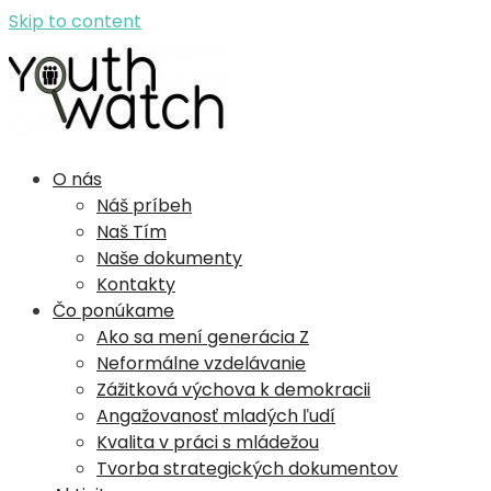
Skip to content
YouthWatch
O nás
Náš príbeh
Naš Tím
Naše dokumenty
Kontakty
Čo ponúkame
Ako sa mení generácia Z
Neformálne vzdelávanie
Zážitková výchova k demokracii
Angažovanosť mladých ľudí​
Kvalita v práci s mládežou
Tvorba strategických dokumentov