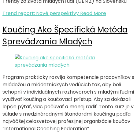
Trendy zo života mladých ľudí (GEN Z) na Slovensku
Trend report: Nové perspektívy
Read More
Koučing Ako Špecifická Metóda
Sprevádzania Mladých
Program prakticky rozvíja kompetencie pracovníkov s
mládežou a mládežníckych vedúcich tak, aby boli
schopní v individuálnych rozhovoroch s mladými ľuďmi
využívať koučing a koučovací prístup. Aby sa dokázali
lepšie pýtať, viac počúvať a menej radiť. Tento kurz je v
súlade s medzinárodnými štandardmi koučingu podľa
najväčšej celosvetovej profesijnej organizácie koučov
“International Coaching Federation”.