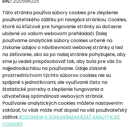
DIČ:
2120596225
Táto stránka používa súbory cookies pre zlepšenie
použivateľského zážitku pri navigácii stránkou. Cookies,
ktoré sú kľúčové pre fungovanie stránky sú dočasne
uložené vo vašom webovom prehliadači. Ďalej
používame analytické súbory cookies určené na
získanie údajov o návštevnosti webovej stránky a tiež
na zisťovanie, ako sa po našej stránke pohybujete, aby
sme ju vedeli prispôsobovať tak, aby bola pre vás čo
najjednoduchšou na používanie. Údaje získané
prostredníctvom týchto súborov cookies nie sú
spájané s jednotlivcami, ale využívané čisto na
štatistické potreby a zlepšenie fungovania a
užívateľskej optimálnosti webových stránok.
Používanie analytických cookies môžete nastavením
zakázať, to však môže mať dopad na váš použivateľský
zážitok.
ROZUMIEM A SÚHLASÍM
ZAKÁZAŤ ANALYTICKÉ
COOKIES