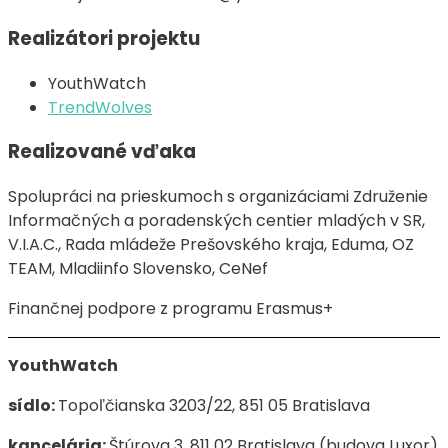
Realizátori projektu
YouthWatch
TrendWolves
Realizované vďaka
Spolupráci na prieskumoch s organizáciami Združenie
Informačných a poradenských centier mladých v SR,
V.I.A.C., Rada mládeže Prešovského kraja, Eduma, OZ
TEAM, Mladiinfo Slovensko, CeNef
Finančnej podpore z programu Erasmus+
YouthWatch
sídlo:
Topoľčianska 3203/22, 851 05 Bratislava
kancelária:
Štúrova 3, 811 02 Bratislava (budova Luxor)