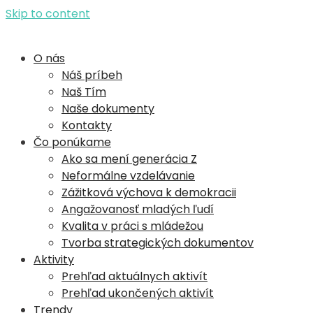
Skip to content
YouthWatch
O nás
Náš príbeh
Naš Tím
Naše dokumenty
Kontakty
Čo ponúkame
Ako sa mení generácia Z
Neformálne vzdelávanie
Zážitková výchova k demokracii
Angažovanosť mladých ľudí​
Kvalita v práci s mládežou
Tvorba strategických dokumentov
Aktivity
Prehľad aktuálnych aktivít
Prehľad ukončených aktivít
Trendy