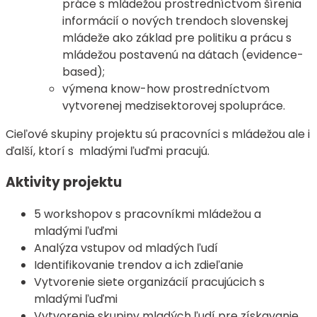
práce s mládežou prostredníctvom šírenia
informácií o nových trendoch slovenskej
mládeže ako základ pre politiku a prácu s
mládežou postavenú na dátach (evidence-
based);
výmena know-how prostredníctvom
vytvorenej medzisektorovej spolupráce.
Cieľové skupiny projektu sú pracovníci s mládežou ale i
ďalší, ktorí s mladými ľuďmi pracujú.
Aktivity projektu
5 workshopov s pracovníkmi mládežou a
mladými ľuďmi
Analýza vstupov od mladých ľudí
Identifikovanie trendov a ich zdieľanie
Vytvorenie siete organizácií pracujúcich s
mladými ľuďmi
Vytvorenie skupiny mladých ľudí pre získavanie