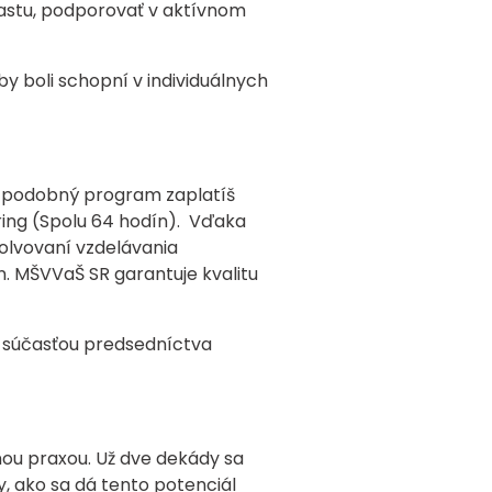
rastu, podporovať v aktívnom
 boli schopní v individuálnych
a podobný program zaplatíš
ring (Spolu 64 hodín). Vďaka
olvovaní vzdelávania
n. MŠVVaŠ SR garantuje kvalitu
j súčasťou predsedníctva
nou praxou. Už dve dekády sa
, ako sa dá tento potenciál