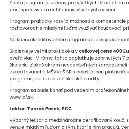
Tento program je určený pre všetkých, ktorí chcú ro
prístupe k životu a k hľadaniu vlastných riešení.
Program prakticky rozvíja možnosti a kompetencie p
rozhovoroch s mladými ľuďmi využívať koučovací prí
Na konci akreditovaného programu si osvojíš kompete
Školenie je veľmi praktické a v
celkovej cene 400 Eu
oveľa viac. V rámci tohto poplatku je zahrnutých 7 
školeniu získaš okrem neoceniteľných kompetencií v 
akreditovaného MŠVVaŠ SR s celoštátnou platnosťou. 
programu, ale nie sú zaň školské kredity.
Program sa bude konať pod vedením profesionálneho
www.icf.sk.
Lektor: Tomáš Pešek, PCC
Výborný lektor a medzinárodne certifikovaný kouč, 
venuje mladým ľuďom a tým, ktorí s nim pracujú. Ver