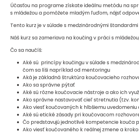
Účasťou na programe získate ideálnu metódu na sprev
s mládežou a pomôžete mladým ľuďom, nájsť odpove
Tento kurz je v súlade s medzinárodnými štandardmi
Náš kurz sa zameriava na koučing v práci s mládežou, a
Čo sa naučíš:
Aké sú princípy koučingu v súlade s medzináro
čom sa líši napríklad od mentoringu
Aká je základná štruktúra koučovacieho rozhov
Ako sa správne pýtať
Aké sú rôzne koučovacie nástroje a ako ich využ
Ako správne nastavovať cieľ stretnutia (tzv. k
Ako viesť koučovaných k hlbšiemu uvedomeniu 
Aké sú etické zásady pri koučovacom rozhovor
Čo predstavujú jednotlivé kompetencie kouča p
Ako viesť koučovaného k reálnej zmene a kroko