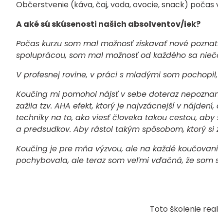
Občerstvenie (káva, čaj, voda, ovocie, snack) počas 
A aké sú skúsenosti našich absolventov/iek?
Počas kurzu som mal možnosť získavať nové poznat
spoluprácou, som mal možnosť od každého sa nieč
V profesnej rovine, v práci s mladými som pochopi
Koučing mi pomohol nájsť v sebe doteraz nepoznaný
zažila tzv. AHA efekt, ktorý je najvzácnejší v nájden
techniky na to, ako viesť človeka takou cestou, aby 
a predsudkov. Aby rástol takým spôsobom, ktorý si z
Koučing je pre mňa výzvou, ale na každé koučovanie
pochybovala, ale teraz som veľmi vďačná, že som 
Toto školenie real