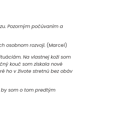
urzu. Pozorným počúvaním a
ch osobnom rozvoji.
(Marcel)
tuáciám. Na vlastnej koži som
cvičný kouč som získala nové
oré ho v živote stretnú bez obáv
že by som o tom predtým