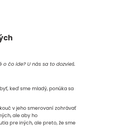
dých
é o čo ide? U nás sa to dozvieš.
e byť, keď sme mladý, ponúka sa
 kouč v jeho smerovaní zohrávať
ných, ale aby ho
ia pre iných, ale preto, že sme