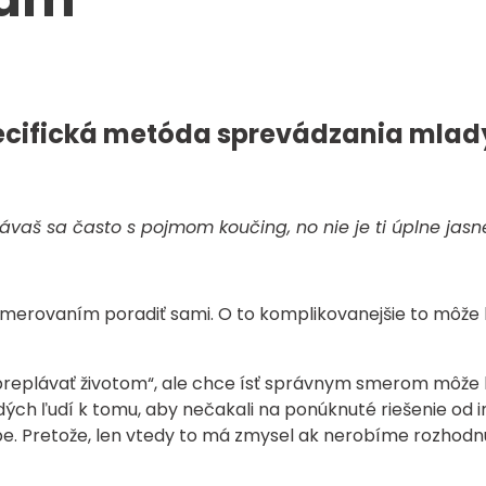
ecifická metóda sprevádzania mla
távaš sa často s pojmom koučing, no nie je ti úplne jasn
ým smerovaním poradiť sami. O to komplikovanejšie to môž
.
preplávať životom“, ale chce ísť správnym smerom môže
dých ľudí k tomu, aby nečakali na ponúknuté riešenie od i
. Pretože, len vtedy to má zmysel ak nerobíme rozhodnut