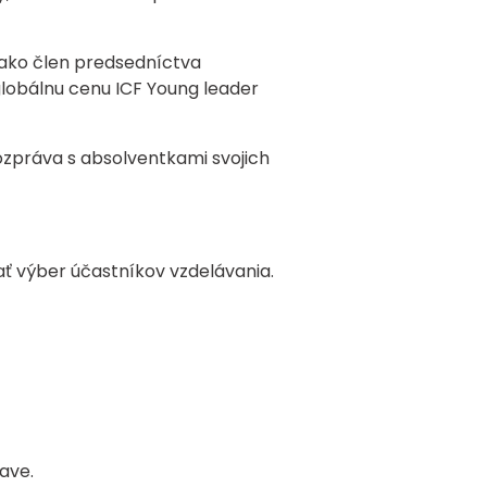
 ako člen predsedníctva
 globálnu cenu ICF Young leader
rozpráva s absolventkami svojich
ť výber účastníkov vzdelávania.
ave.