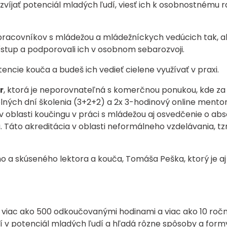
zvíjať potenciál mladých ľudí, viesť ich k osobnostnému 
racovníkov s mládežou a mládežníckych vedúcich tak, aby
stup a podporovali ich v osobnom sebarozvoji.
ncie kouča a budeš ich vedieť cielene využívať v praxi.
r
, ktorá je neporovnateľná s komerčnou ponukou, kde z
plných dní školenia (3+2+2) a 2x 3-hodinový online mento
oblasti koučingu v práci s mládežou aj osvedčenie o abs
Táto akreditácia v oblasti neformálneho vzdelávania, tz
 a skúseného lektora a kouča, Tomáša Peška, ktorý je a
s viac ako 500 odkoučovanými hodinami a viac ako 10 roč
í v potenciál mladých ľudí a hľadá rôzne spôsoby a formy