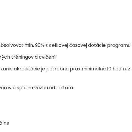
solvovať min. 90% z celkovej časovej dotácie programu.
kých tréningov a cvičení,
kanie akreditácie je potrebná prax minimálne 10 hodín, z k
orov a spätnú väzbu od lektora.
uálne