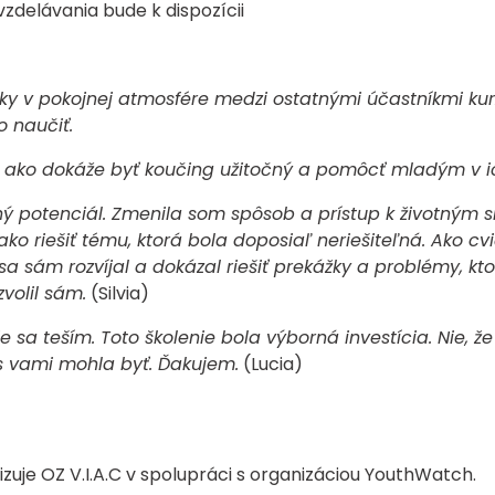
vzdelávania bude k dispozícii
ky v pokojnej atmosfére medzi ostatnými účastníkmi k
o naučiť.
l, ako dokáže byť koučing užitočný a pomôcť mladým v i
 potenciál. Zmenila som spôsob a prístup k životným si
í, ako riešiť tému, ktorá bola doposiaľ neriešiteľná. Ako 
sa sám rozvíjal a dokázal riešiť prekážky a problémy, kt
volil sám.
(Silvia)
 sa teším. Toto školenie bola výborná investícia. Nie, 
s vami mohla byť. Ďakujem.
(Lucia)
izuje OZ V.I.A.C v spolupráci s organizáciou YouthWatch.