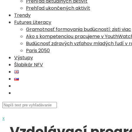
Prehľad aktuálnych aktivít
Prehľad ukončených aktivít
Trendy
Futures Literacy
Gramotnosť formovania budúcností: zisti viac
Ako s kompetenciou pracujeme v YouthWatc
Budúcnosť zdravých vzťahov mladých ľudí v r
Paris 2050
Výstupy
Šlabikár NFV
x
Vzdelávací progr