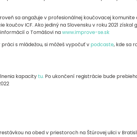
roveň sa angažuje v profesionálnej koučovacej komunite
e koučov ICF. Ako jediný na Slovensku v roku 2021 získal
 informácií o Tomášovi na
www.improve-se.sk
práci s mládežou, si môžeš vypočuť v
podcaste
, kde sa 
plnenia kapacity
tu.
Po ukončení registrácie bude prebieha
2022
estávkou na obed v priestoroch na Štúrovej ulici v Bratisl