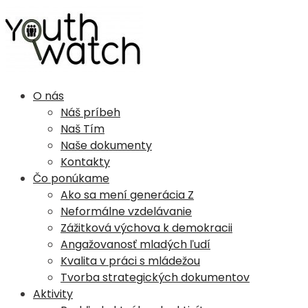
YouthWatch
O nás
Náš príbeh
Naš Tím
Naše dokumenty
Kontakty
Čo ponúkame
Ako sa mení generácia Z
Neformálne vzdelávanie
Zážitková výchova k demokracii
Angažovanosť mladých ľudí​
Kvalita v práci s mládežou
Tvorba strategických dokumentov
Aktivity