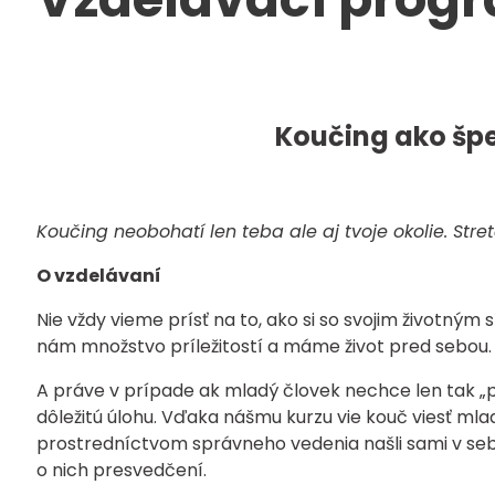
Koučing ako šp
Koučing neobohatí len teba ale aj tvoje okolie. Stre
O vzdelávaní
Nie vždy vieme prísť na to, ako si so svojim životn
nám množstvo príležitostí a máme život pred sebou
A práve v prípade ak mladý človek nechce len tak „
dôležitú úlohu. Vďaka nášmu kurzu vie kouč viesť mla
prostredníctvom správneho vedenia našli sami v sebe
o nich presvedčení.