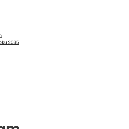
h
oku 2035
am​