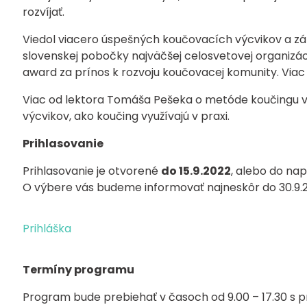
rozvíjať.
Viedol viacero úspešných koučovacích výcvikov a zá
slovenskej pobočky najväčšej celosvetovej organizáci
award za prínos k rozvoju koučovacej komunity. Viac
Viac od lektora Tomáša Pešeka o metóde koučingu v 
výcvikov, ako koučing využívajú v praxi.
Prihlasovanie
Prihlasovanie je otvorené
do 15.9.2022
, alebo do na
O výbere vás budeme informovať najneskôr do 30.9.
Prihláška
Termíny programu
Program bude prebiehať v časoch od 9.00 – 17.30 s pr